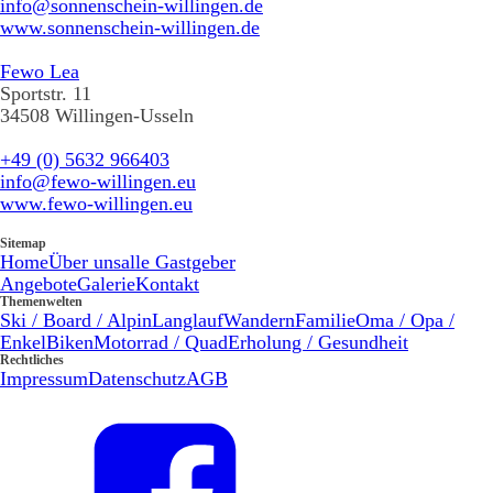
info@sonnenschein-willingen.de
www.sonnenschein-willingen.de
Fewo Lea
Sportstr. 11
34508 Willingen-Usseln
+49 (0) 5632 966403
info@fewo-willingen.eu
www.fewo-willingen.eu
Sitemap
Home
Über uns
alle Gastgeber
Angebote
Galerie
Kontakt
Themenwelten
Ski / Board / Alpin
Langlauf
Wandern
Familie
Oma / Opa /
Enkel
Biken
Motorrad / Quad
Erholung / Gesundheit
Rechtliches
Impressum
Datenschutz
AGB