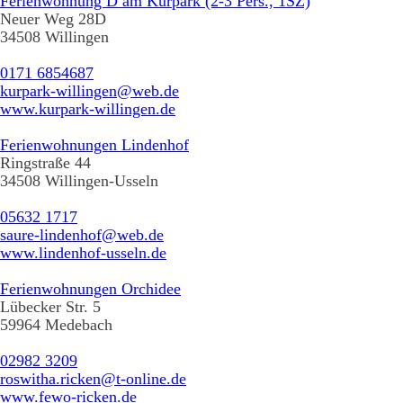
Ferienwohnung D am Kurpark (2-3 Pers., 1SZ)
Neuer Weg 28D
34508 Willingen
0171 6854687
kurpark-willingen@web.de
www.kurpark-willingen.de
Ferienwohnungen Lindenhof
Ringstraße 44
34508 Willingen-Usseln
05632 1717
saure-lindenhof@web.de
www.lindenhof-usseln.de
Ferienwohnungen Orchidee
Lübecker Str. 5
59964 Medebach
02982 3209
roswitha.ricken@t-online.de
www.fewo-ricken.de